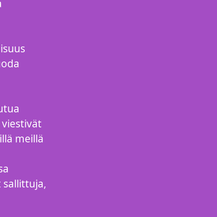
a
lisuus
tuoda
eutua
viestivät
llä meillä
sa
allittuja,