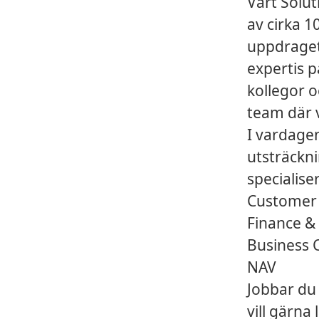
Vårt Solut
av cirka 
uppdraget,
expertis p
kollegor o
team där 
I vardagen
utsträckn
specialis
Customer
Finance &
Business 
NAV
Jobbar du
vill gärna