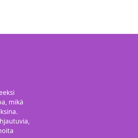
eeksi
oa, mikä
ksina.
hjautuvia,
eoita