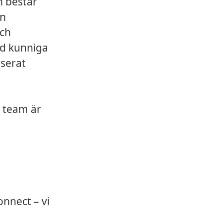
h består
ån
och
ed kunniga
userat
 team är
nnect – vi