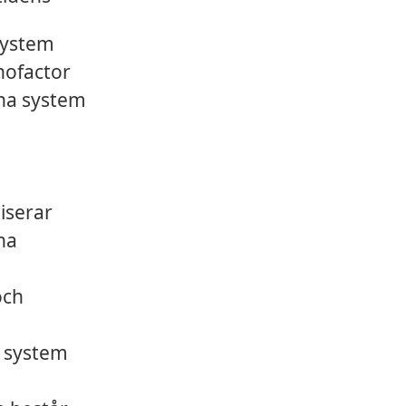
ssystem
nofactor
ina system
iserar
na
och
a system