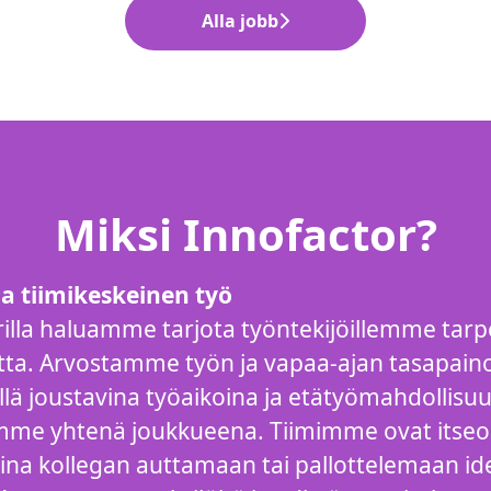
Alla jobb
Miksi Innofactor?
ja tiimikeskeinen työ
rilla haluamme tarjota työntekijöillemme tarp
tta. Arvostamme työn ja vapaa-ajan tasapain
lä joustavina työaikoina ja etätyömahdollisuu
me yhtenä joukkueena. Tiimimme ovat itseo
aina kollegan auttamaan tai pallottelemaan id