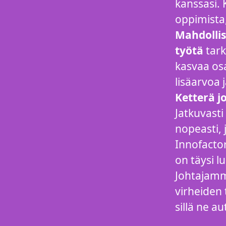
kanssasi.
oppimista,
Mahdollis
työtä
tark
kasvaa osa
lisäarvoa 
Ketterä j
Jatkuvasti
nopeasti, 
Innofactor
on täysi 
Johtajamme
virheiden 
sillä ne a