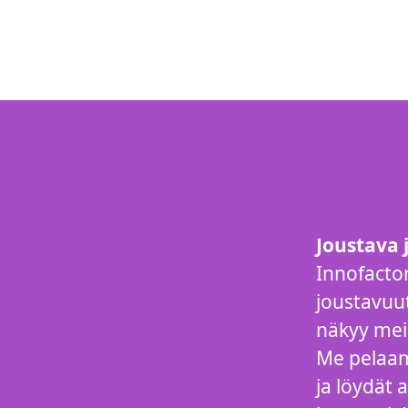
Joustava 
Innofacto
joustavuu
näkyy meil
Me pelaam
ja löydät 