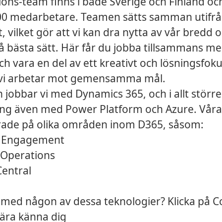
ions-team finns i både Sverige och Finland oc
100 medarbetare. Teamen sätts samman utifr
 vilket gör att vi kan dra nytta av vår bredd 
å bästa sätt. Här får du jobba tillsammans m
ch vara en del av ett kreativt och lösningsfok
vi arbetar mot gemensamma mål.
 jobbar vi med Dynamics 365, och i allt större
ing även med Power Platform och Azure. Våra
erade på olika områden inom D365, såsom:
 Engagement
 Operations
Central
 med någon av dessa teknologier? Klicka på Co
 lära känna dig