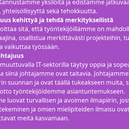
 Kannustamme yksilöitä ja edistämme jatkuva
 yhteisöllisyyttä sekä tehokkuutta.
uus kehittyä ja tehdä merkityksellistä
oittaa sitä, että työntekijöillämme on mahdol
ajina, osallistua merkittävästi projekteihin, 
ja vaikuttaa työssään.
ohtajuus
 muuttuvalla IT-sektorilla täytyy oppia ja sop
ja siinä johtajamme ovat taitavia. Johtajamme 
in suunnan ja ovat täällä tukeakseen muita, si
luotto työntekijöidemme asiantuntemukseen.
 luovat turvallisen ja avoimen ilmapiirin, jos
tekeminen ja omien mielipiteiden ilmaisu ovat s
uttavat meitä kasvamaan.