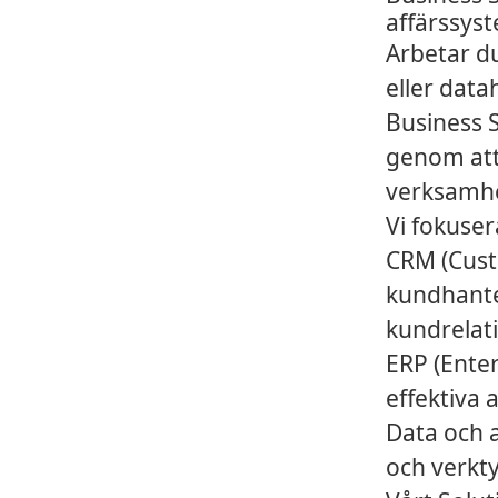
affärssys
Arbetar du
eller dat
Business S
genom att
verksamhet
Vi fokuse
CRM (Cust
kundhante
kundrelati
ERP (Enter
effektiva 
Data och a
och verkty