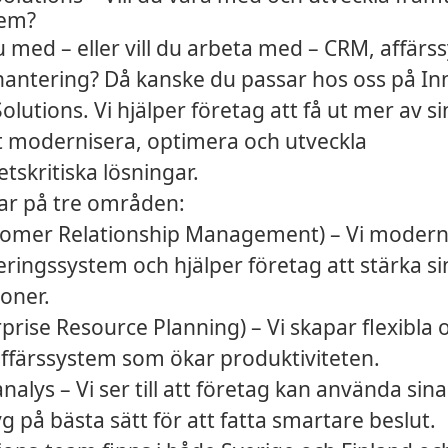
tem?
 med – eller vill du arbeta med – CRM, affär
ahantering? Då kanske du passar hos oss på In
olutions. Vi hjälper företag att få ut mer av s
 modernisera, optimera och utveckla
skritiska lösningar.
rar på tre områden:
omer Relationship Management) – Vi modern
ringssystem och hjälper företag att stärka si
oner.
prise Resource Planning) – Vi skapar flexibla 
affärssystem som ökar produktiviteten.
nalys – Vi ser till att företag kan använda sin
g på bästa sätt för att fatta smartare beslut.