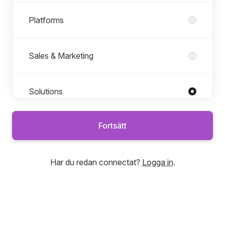
Platforms
Sales & Marketing
Solutions
Roller i Solutions
Alla roller
Fortsätt
Architect, D365
Consultant, Business Performance
Har du redan connectat?
Logga in
.
Consultant, D365
Technical Consultant, D365