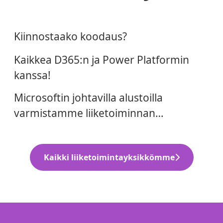
Code
Solutions
Kiinnostaako koodaus?
Kaikkea D365:n ja Power Platformin
Platforms
kanssa!
Microsoftin johtavilla alustoilla
varmistamme liiketoiminnan
menestyksen.
Kaikki liiketoimintayksikkömme