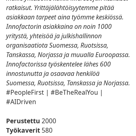
ratkaisut. Yrittäjälähtöisyytemme pitää
asiakkaan tarpeet aina työmme keskiössä.
Innofactorin asiakkaina on noin 1000
yritystä, yhteisöä ja julkishallinnon
organisaatiota Suomessa, Ruotsissa,
Tanskassa, Norjassa ja muualla Euroopassa.
Innofactorissa työskentelee lähes 600
innostunutta ja osaavaa henkilöä
Suomessa, Ruotsissa, Tanskassa ja Norjassa.
#PeopleFirst | #BeTheRealYou |
#AIDriven
Perustettu
2000
Työkaverit
580