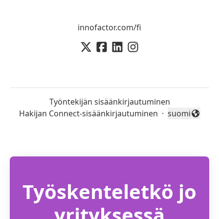
innofactor.com/fi
Työntekijän sisäänkirjautuminen
Hakijan Connect-sisäänkirjautuminen
·
suomi
Vaihda kieli
Työskenteletkö jo
yrityksessä