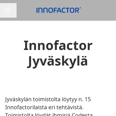
Vaihda kieli
URAVALIKKO
Innofactor
Jyväskylä
Jyväskylän toimistolta löytyy n. 15
Innofactorilaista eri tehtävistä.
Toimistolta löydät ihmisiä Codesta,