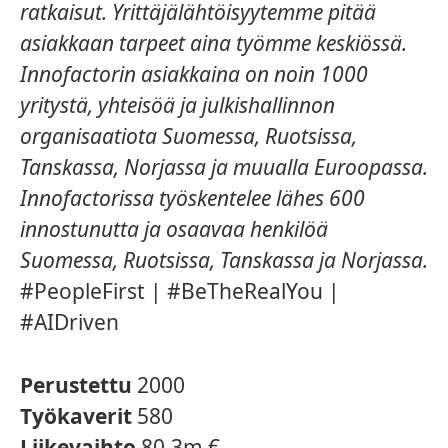
ratkaisut. Yrittäjälähtöisyytemme pitää
asiakkaan tarpeet aina työmme keskiössä.
Innofactorin asiakkaina on noin 1000
yritystä, yhteisöä ja julkishallinnon
organisaatiota Suomessa, Ruotsissa,
Tanskassa, Norjassa ja muualla Euroopassa.
Innofactorissa työskentelee lähes 600
innostunutta ja osaavaa henkilöä
Suomessa, Ruotsissa, Tanskassa ja Norjassa.
#PeopleFirst | #BeTheRealYou |
#AIDriven
Perustettu
2000
Työkaverit
580
Liikevaihto
80,3m €