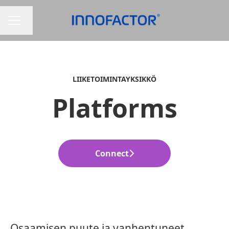
Vaihda kieli
URAVALIKKO
LIIKETOIMINTAYKSIKKÖ
Platforms
Connect
Osaamisen puute ja vanhentuneet,