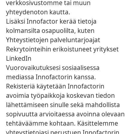
verkkosivustomme tai muun
yhteydenoton kautta.
Lisäksi Innofactor kerää tietoja
kolmansilta osapuolilta, kuten
Yhteystietojen palveluntarjoajat
Rekrytointeihin erikoistuneet yritykset
LinkedIn
Vuorovaikutuksesi sosiaalisessa
mediassa Innofactorin kanssa.
Rekisteriä käytetään Innofactorin
avoimia työpaikkoja koskevan tiedon
lähettämiseen sinulle sekä mahdollista
sopivuutta arvioitaessa avoinna olevaan
tehtäväämme kohtaan. Käsittelemme
yhteystietojasi perustuen Innofactorin