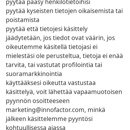
pyytää pääsy henkilötietoihisi
pyytää kyseisten tietojen oikaisemista tai
poistamista
pyytää että tietojesi käsittely
jäädytetään, jos tiedot ovat väärin, jos
oikeutemme käsitellä tietojasi ei
mielestäsi ole perusteltua, tietoja ei enää
tarvita, tai vastutat profilointia tai
suoramarkkinointia
käyttääksesi oikeutta vastustaa
käsittelyä, voit lähettää vapaamuotoisen
pyynnön osoitteeseen
marketing@innofactor.com, minkä
jälkeen käsittelemme pyyntösi
kohtuullisessa ajassa