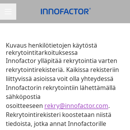
CAREER MENU
Kuvaus henkilötietojen käytöstä
rekrytointitarkoituksessa
Innofactor ylläpitää rekrytointia varten
rekrytointirekisteriä. Kaikissa rekisteriin
liittyvissä asioissa voit olla yhteydessä
Innofactorin rekrytointiin lähettämällä
sähköpostia
osoitteeseen
rekry@innofactor.com
.
Rekrytointirekisteri koostetaan niistä
tiedoista, jotka annat Innofactorille