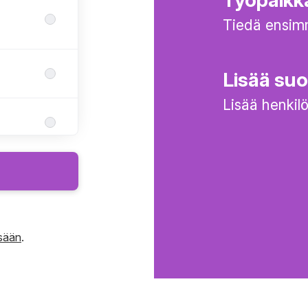
Tiedä ensimm
Lisää suos
Lisää henkilö
isään
.