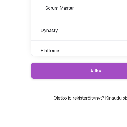
Scrum Master
Dynasty
Platforms
Sales & Marketing
Jatka
Solutions
Oletko jo rekisteröitynyt?
Kirjaudu s