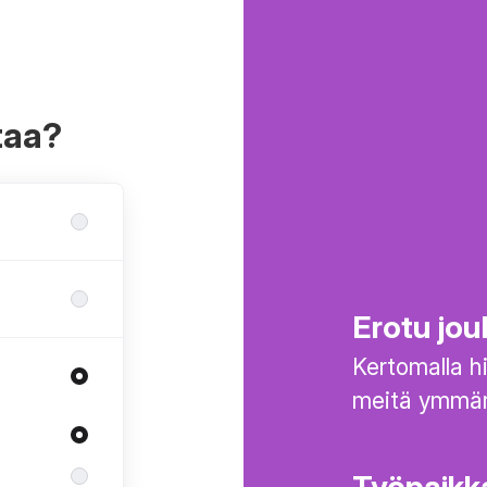
taa?
Erotu jou
Kertomalla hi
meitä ymmärt
Työpaikka