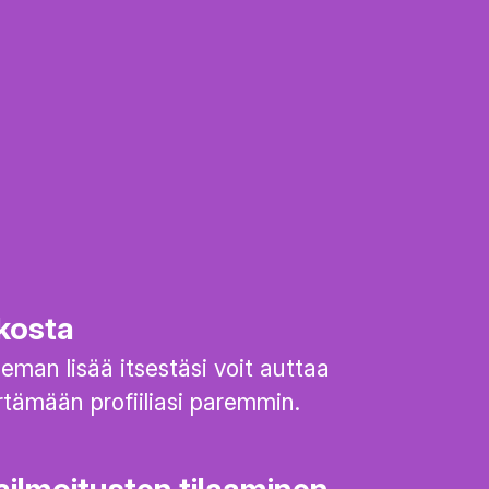
kosta
eman lisää itsestäsi voit auttaa
ämään profiiliasi paremmin.
ilmoitusten tilaaminen