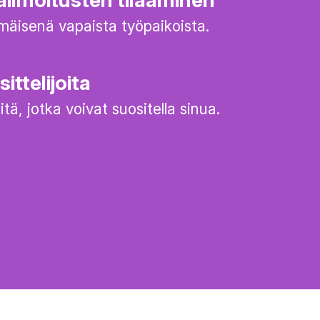
äisenä vapaista työpaikoista.
ittelijoita
itä, jotka voivat suositella sinua.