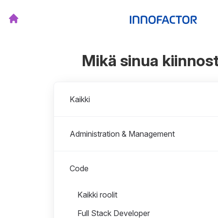
Mikä sinua kiinnos
Osastot
Kaikki
Administration & Management
Code
Roolit osastossa Code
Kaikki roolit
Full Stack Developer