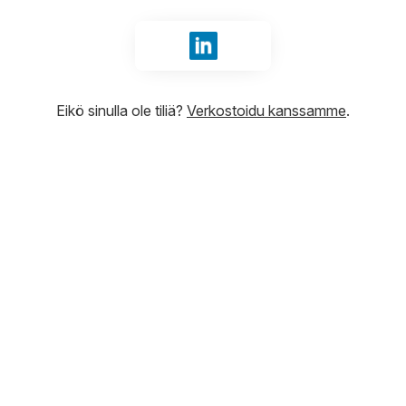
Kirjaudu sisään tunnuksilla Li
Eikö sinulla ole tiliä?
Verkostoidu kanssamme
.